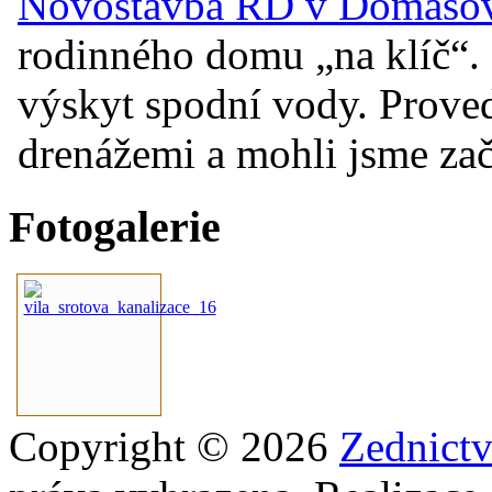
Novostavba RD v Domašově
rodinného domu „na klíč“. 
výskyt spodní vody. Prove
drenážemi a mohli jsme začí
Fotogalerie
Copyright © 2026
Zednict