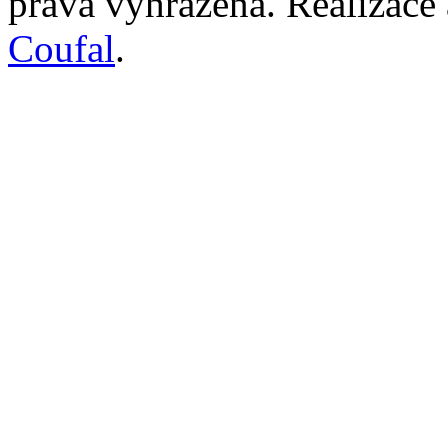
práva vyhrazena. Realizace
Coufal
.