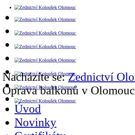
Nacházíte se:
Zednictví Ol
Oprava balkonů v Olomouci
Úvod
Novinky