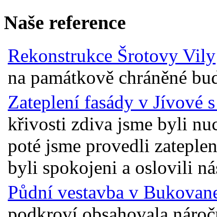
Naše reference
Rekonstrukce Šrotovy Vily
na památkově chráněné budov
Zateplení fasády v Jívové 
křivosti zdiva jsme byli n
poté jsme provedli zateplen
byli spokojeni a oslovili ná
Půdní vestavba v Bukovane
podkroví obsahovala náro