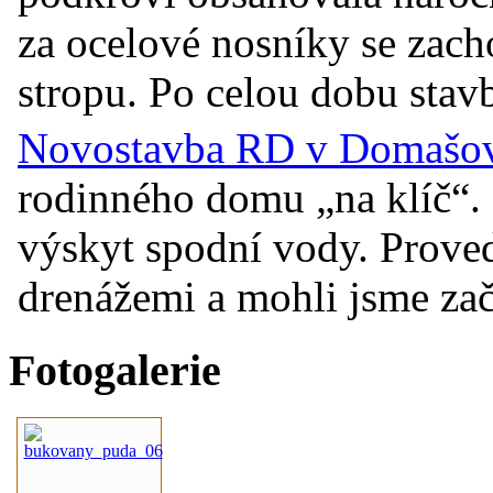
za ocelové nosníky se zac
stropu. Po celou dobu stavb
Novostavba RD v Domašově
rodinného domu „na klíč“. 
výskyt spodní vody. Prove
drenážemi a mohli jsme začí
Fotogalerie