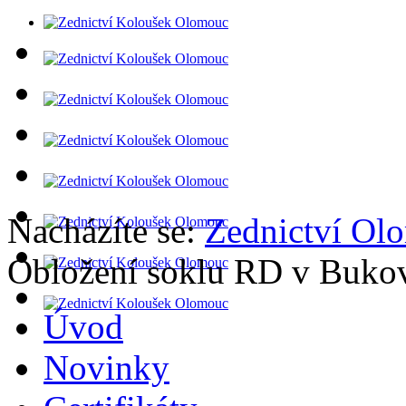
Nacházíte se:
Zednictví Ol
Obložení soklu RD v Buko
Úvod
Novinky