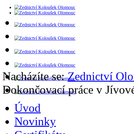
Nacházíte se:
Zednictví Ol
Dokončovací práce v Jívov
Úvod
Novinky