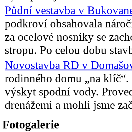
Půdní vestavba v Bukovane
podkroví obsahovala náro
za ocelové nosníky se zac
stropu. Po celou dobu stavb
Novostavba RD v Domašově
rodinného domu „na klíč“. 
výskyt spodní vody. Prove
drenážemi a mohli jsme začí
Fotogalerie