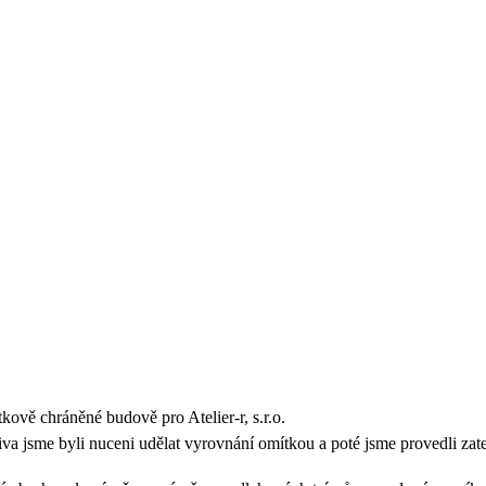
ově chráněné budově pro Atelier-r, s.r.o.
va jsme byli nuceni udělat vyrovnání omítkou a poté jsme provedli zatepl