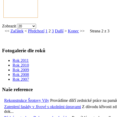
Zobrazit
<<
Začátek
<
Předchozí
1
2
3
Další
>
Konec
>>
Strana 2 z 3
Fotogalerie dle roků
Rok 2011
Rok 2010
Rok 2009
Rok 2008
Rok 2007
Naše reference
Rekonstrukce Šrotovy Vily
Provádíme dílčí zednické práce na památk
Zateplení fasády v Jívové s okolními úpravami
Z důvodu křivosti zdi
dok...