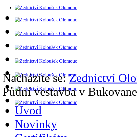
Nacházíte se:
Zednictví Ol
Půdní vestavba v Bukovan
Úvod
Novinky