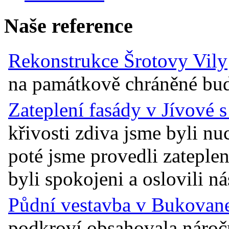
Naše reference
Rekonstrukce Šrotovy Vily
na památkově chráněné budov
Zateplení fasády v Jívové 
křivosti zdiva jsme byli n
poté jsme provedli zateplen
byli spokojeni a oslovili ná
Půdní vestavba v Bukovane
podkroví obsahovala náro