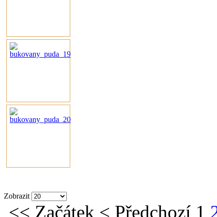
Zobrazit
<<
Začátek
<
Předchozí
1