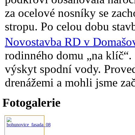
za ocelové nosníky se zac
stropu. Po celou dobu stavb
Novostavba RD v Domašově
rodinného domu „na klíč“. 
výskyt spodní vody. Prove
drenážemi a mohli jsme začí
Fotogalerie