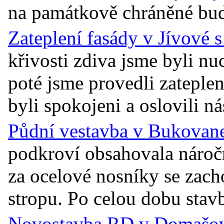
na památkově chráněné budov
Zateplení fasády v Jívové 
křivosti zdiva jsme byli n
poté jsme provedli zateplen
byli spokojeni a oslovili ná
Půdní vestavba v Bukovane
podkroví obsahovala náro
za ocelové nosníky se zac
stropu. Po celou dobu stavb
Novostavba RD v Domašově