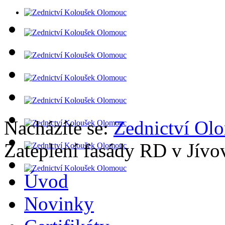
Nacházíte se:
Zednictví Ol
Zateplení fasády RD v Jívo
Úvod
Novinky