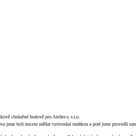
ově chráněné budově pro Atelier-r, s.r.o.
va jsme byli nuceni udělat vyrovnání omítkou a poté jsme provedli zatepl