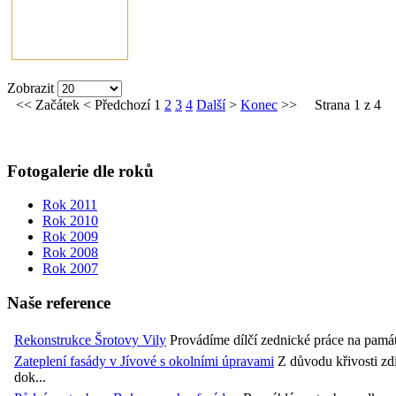
Zobrazit
<<
Začátek
<
Předchozí
1
2
3
4
Další
>
Konec
>>
Strana 1 z 4
Fotogalerie dle roků
Rok 2011
Rok 2010
Rok 2009
Rok 2008
Rok 2007
Naše reference
Rekonstrukce Šrotovy Vily
Provádíme dílčí zednické práce na památk
Zateplení fasády v Jívové s okolními úpravami
Z důvodu křivosti zdi
dok...