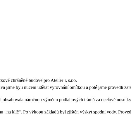
ově chráněné budově pro Atelier-r, s.r.o.
va jsme byli nuceni udělat vyrovnání omítkou a poté jsme provedli zatepl
í obsahovala náročnou výměnu podlahových trámů za ocelové nosníky 
 „na klíč“. Po výkopu základů byl zjištěn výskyt spodní vody. Proved