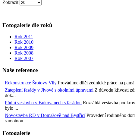
Zobrazit
Fotogalerie dle roků
Rok 2011
Rok 2010
Rok 2009
Rok 2008
Rok 2007
Naše reference
Rekonstrukce Šrotovy Vily
Provádíme dílčí zednické práce na památk
Zateplení fasády v Jívové s okolními úpravami
Z důvodu křivosti zdi
dok...
Půdní vestavba v Bukovanech s fasádou
Rozsáhlá vestavba podkrov
bylo ...
Novostavba RD v Domašově nad Bystřicí
Provedení rodinného domu
samotnou ...
Fotogalerie